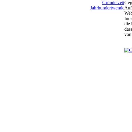
Gründerzeit
Gege
Jahrhundertwende
Auf
Webe
Inn
die 
dass
von