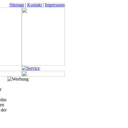
Sitemap
|
Kontakt
|
Impressum
r
 das
men
 der