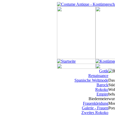
Gotik
Renaissance
Spanische Weltmode
Das 
Barock
Stä
Rokoko
Woh
Empire
beh
Biedermeier
wur
Frauenkleidung
Mod
Galerie - Frauen
Porz
Zweites Rokoko